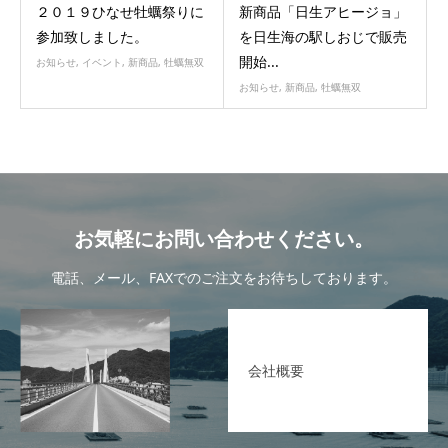
２０１９ひなせ牡蠣祭りに
新商品「日生アヒージョ」
参加致しました。
を日生海の駅しおじで販売
開始...
お知らせ
,
イベント
,
新商品
,
牡蠣無双
お知らせ
,
新商品
,
牡蠣無双
お気軽にお問い合わせください。
電話、メール、FAXでのご注文をお待ちしております。
会社概要