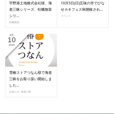
宇野港土地株式会社様、海
10月5日(日)五味の市でひな
老三昧シリーズ、牡蠣無双
せカキフェス秋開催され...
シリ...
イベント
牡蠣無双
9月
10
2025
雪椿ストアつなん様で海老
三昧をお取り扱い開始しま
した...
お知らせ
,
海老三昧